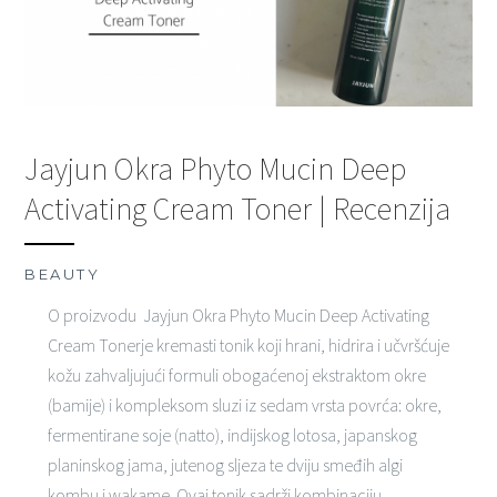
Jayjun Okra Phyto Mucin Deep
Activating Cream Toner | Recenzija
BEAUTY
O proizvodu Jayjun Okra Phyto Mucin Deep Activating
Cream Tonerje kremasti tonik koji hrani, hidrira i učvršćuje
kožu zahvaljujući formuli obogaćenoj ekstraktom okre
(bamije) i kompleksom sluzi iz sedam vrsta povrća: okre,
fermentirane soje (natto), indijskog lotosa, japanskog
planinskog jama, jutenog sljeza te dviju smeđih algi
kombu i wakame. Ovaj tonik sadrži kombinaciju