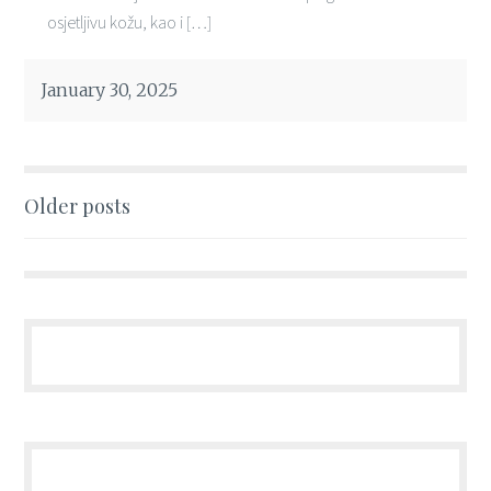
osjetljivu kožu, kao i […]
January 30, 2025
Posts
Older posts
navigation