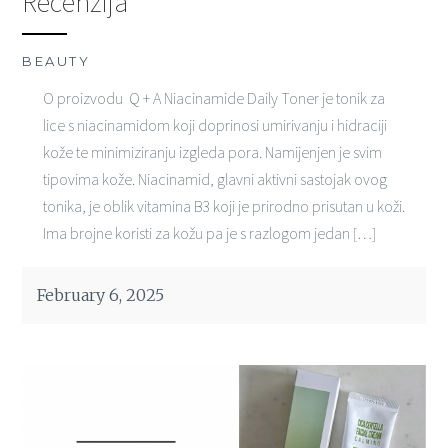
Recenzija
BEAUTY
O proizvodu Q + A Niacinamide Daily Toner je tonik za
lice s niacinamidom koji doprinosi umirivanju i hidraciji
kože te minimiziranju izgleda pora. Namijenjen je svim
tipovima kože. Niacinamid, glavni aktivni sastojak ovog
tonika, je oblik vitamina B3 koji je prirodno prisutan u koži.
Ima brojne koristi za kožu pa je s razlogom jedan […]
February 6, 2025