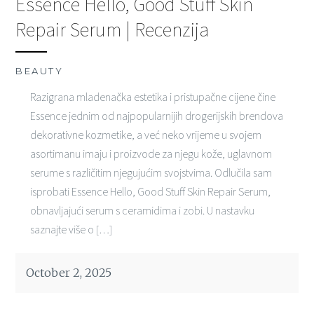
Essence Hello, Good Stuff Skin
Repair Serum | Recenzija
BEAUTY
Razigrana mladenačka estetika i pristupačne cijene čine
Essence jednim od najpopularnijih drogerijskih brendova
dekorativne kozmetike, a već neko vrijeme u svojem
asortimanu imaju i proizvode za njegu kože, uglavnom
serume s različitim njegujućim svojstvima. Odlučila sam
isprobati Essence Hello, Good Stuff Skin Repair Serum,
obnavljajući serum s ceramidima i zobi. U nastavku
saznajte više o […]
October 2, 2025