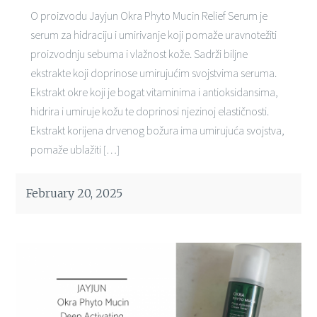
O proizvodu Jayjun Okra Phyto Mucin Relief Serum je
serum za hidraciju i umirivanje koji pomaže uravnotežiti
proizvodnju sebuma i vlažnost kože. Sadrži biljne
ekstrakte koji doprinose umirujućim svojstvima seruma.
Ekstrakt okre koji je bogat vitaminima i antioksidansima,
hidrira i umiruje kožu te doprinosi njezinoj elastičnosti.
Ekstrakt korijena drvenog božura ima umirujuća svojstva,
pomaže ublažiti […]
February 20, 2025