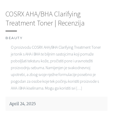
COSRX AHA/BHA Clarifying
Treatment Toner | Recenzija
BEAUTY
O proizvodu COSRX AHA/BHA Clarifying Treatment Toner
je tonik s AHA i BHA te biljnim sastojcima koji pomaže
poboljšati teksturu kože, pročistiti pore i uravnotežiti
proizvodnju sebuma. Namijenjen je svakodnevnoj
upotrebi, a zbog svoje nježne formulacije posebno je
pogodan za osobe koje tek počinju koristiti proizvode s
AHA i BHA kiselinama. Mogu ga koristiti svi […]
April 24, 2025