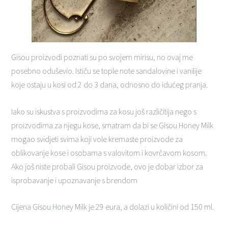
Gisou proizvodi poznati su po svojem mirisu, no ovaj me
posebno oduševio. Ističu se tople note sandalovine i vanilije
koje ostaju u kosi od 2 do 3 dana, odnosno do idućeg pranja.
Iako su iskustva s proizvodima za kosu još različitija nego s
proizvodima za njegu kose, smatram da bi se Gisou Honey Milk
mogao svidjeti svima koji vole kremaste proizvode za
oblikovanje kose i osobama s valovitom i kovrčavom kosom.
Ako još niste probali Gisou proizvode, ovo je dobar izbor za
isprobavanje i upoznavanje s brendom
Cijena Gisou Honey Milk je 29 eura, a dolazi u količini od 150 ml.