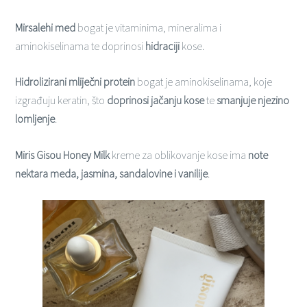
Mirsalehi med
bogat je vitaminima, mineralima i
aminokiselinama te doprinosi
hidraciji
kose.
Hidrolizirani mliječni protein
bogat je aminokiselinama, koje
izgrađuju keratin, što
doprinosi jačanju kose
te
smanjuje njezino
lomljenje
.
Miris Gisou Honey Milk
kreme za oblikovanje kose ima
note
nektara meda, jasmina, sandalovine i vanilije
.