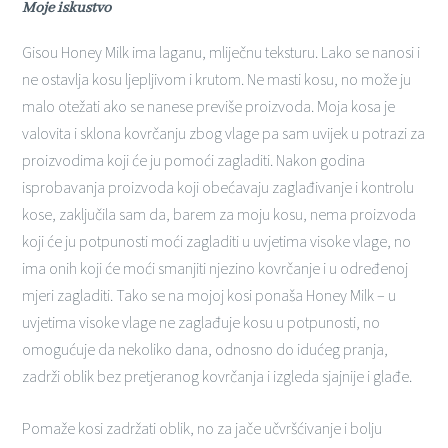
Moje iskustvo
Gisou Honey Milk ima laganu, mliječnu teksturu. Lako se nanosi i
ne ostavlja kosu ljepljivom i krutom. Ne masti kosu, no može ju
malo otežati ako se nanese previše proizvoda. Moja kosa je
valovita i sklona kovrčanju zbog vlage pa sam uvijek u potrazi za
proizvodima koji će ju pomoći zagladiti. Nakon godina
isprobavanja proizvoda koji obećavaju zaglađivanje i kontrolu
kose, zaključila sam da, barem za moju kosu, nema proizvoda
koji će ju potpunosti moći zagladiti u uvjetima visoke vlage, no
ima onih koji će moći smanjiti njezino kovrčanje i u određenoj
mjeri zagladiti. Tako se na mojoj kosi ponaša Honey Milk – u
uvjetima visoke vlage ne zaglađuje kosu u potpunosti, no
omogućuje da nekoliko dana, odnosno do idućeg pranja,
zadrži oblik bez pretjeranog kovrčanja i izgleda sjajnije i glađe.
Pomaže kosi zadržati oblik, no za jače učvršćivanje i bolju