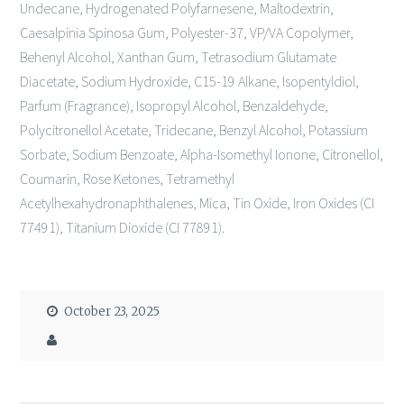
Undecane, Hydrogenated Polyfarnesene, Maltodextrin,
Caesalpinia Spinosa Gum, Polyester-37, VP/VA Copolymer,
Behenyl Alcohol, Xanthan Gum, Tetrasodium Glutamate
Diacetate, Sodium Hydroxide, C15-19 Alkane, Isopentyldiol,
Parfum (Fragrance), Isopropyl Alcohol, Benzaldehyde,
Polycitronellol Acetate, Tridecane, Benzyl Alcohol, Potassium
Sorbate, Sodium Benzoate, Alpha-Isomethyl Ionone, Citronellol,
Coumarin, Rose Ketones, Tetramethyl
Acetylhexahydronaphthalenes, Mica, Tin Oxide, Iron Oxides (CI
77491), Titanium Dioxide (CI 77891).
October 23, 2025