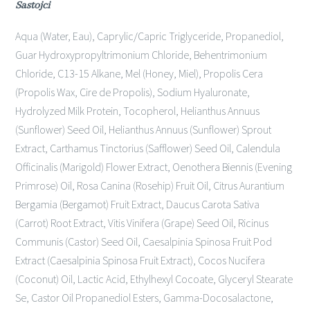
Sastojci
Aqua (Water, Eau), Caprylic/Capric Triglyceride, Propanediol,
Guar Hydroxypropyltrimonium Chloride, Behentrimonium
Chloride, C13-15 Alkane, Mel (Honey, Miel), Propolis Cera
(Propolis Wax, Cire de Propolis), Sodium Hyaluronate,
Hydrolyzed Milk Protein, Tocopherol, Helianthus Annuus
(Sunflower) Seed Oil, Helianthus Annuus (Sunflower) Sprout
Extract, Carthamus Tinctorius (Safflower) Seed Oil, Calendula
Officinalis (Marigold) Flower Extract, Oenothera Biennis (Evening
Primrose) Oil, Rosa Canina (Rosehip) Fruit Oil, Citrus Aurantium
Bergamia (Bergamot) Fruit Extract, Daucus Carota Sativa
(Carrot) Root Extract, Vitis Vinifera (Grape) Seed Oil, Ricinus
Communis (Castor) Seed Oil, Caesalpinia Spinosa Fruit Pod
Extract (Caesalpinia Spinosa Fruit Extract), Cocos Nucifera
(Coconut) Oil, Lactic Acid, Ethylhexyl Cocoate, Glyceryl Stearate
Se, Castor Oil Propanediol Esters, Gamma-Docosalactone,