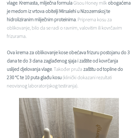
vlage
.
Kremasta, mliječna formula
Gisou Honey milk
obogaćena
je medom iz vrtova obitelji Mirsalehi u Nizozemskoj te
hidroliziranim mliječnim proteinima
. Priprema kosu za
oblikovanje, bilo da se radi o ravnim, valovitim ili kovrčavim
frizurama.
Ova krema za oblikovanje kose obećava frizuru postojanu do 3
dana te do 3 dana zaglađenog sjaja i zaštite od kovrčanja
uslijed djelovanja vlage
. Također pruža
zaštitu od topline do
230 °C te 10 puta glađu kosu
(klinički dokazani rezultati
neovisnog laboratorijskog testiranja).