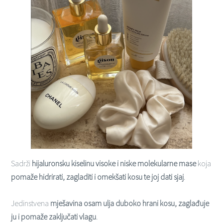
Sadrži
hijaluronsku kiselinu visoke i niske molekularne mase
koja
pomaže hidrirati, zagladiti i omekšati kosu te joj dati sjaj
.
Jedinstvena
mješavina osam ulja duboko hrani kosu, zaglađuje
ju i pomaže zaključati vlagu
.