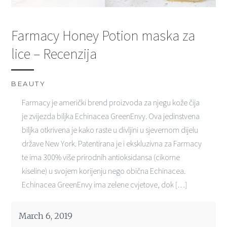
Farmacy Honey Potion maska za
lice – Recenzija
BEAUTY
Farmacy je američki brend proizvoda za njegu kože čija
je zvijezda biljka Echinacea GreenEnvy. Ova jedinstvena
biljka otkrivena je kako raste u divljini u sjevernom dijelu
države New York. Patentirana je i ekskluzivna za Farmacy
te ima 300% više prirodnih antioksidansa (cikorne
kiseline) u svojem korijenju nego obična Echinacea.
Echinacea GreenEnvy ima zelene cvjetove, dok […]
March 6, 2019