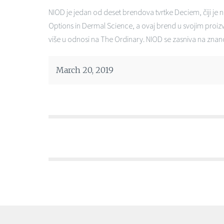
NIOD je jedan od deset brendova tvrtke Deciem, čiji je 
Options in Dermal Science, a ovaj brend u svojim proizvo
više u odnosi na The Ordinary. NIOD se zasniva na znano
March 20, 2019
Posts
navigation