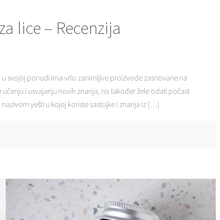
a lice – Recenzija
i u svojoj ponudi ima vrlo zanimljive proizvode zasnovane na
 učenju i usvajanju novih znanja, no također žele odati počast
od nazivom yešti u kojoj koriste sastojke i znanja iz […]