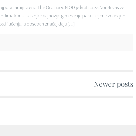
najpopularniji brend The Ordinary. NIOD je kratica za Non-Invasive
dima koristi sastojke najnovije generacije pa su i cijene značajno
sti i učenju, a poseban značaj daju […]
Newer posts