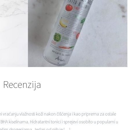
| Recenzija
i vraćanju vlažnosti koži nakon čišćenja i kao priprema za ostale
li BHA kiselinama. Hidratantni tonici i sprejevi osobito u popularni u
ašim drogerijama. Jedan od njih je […]