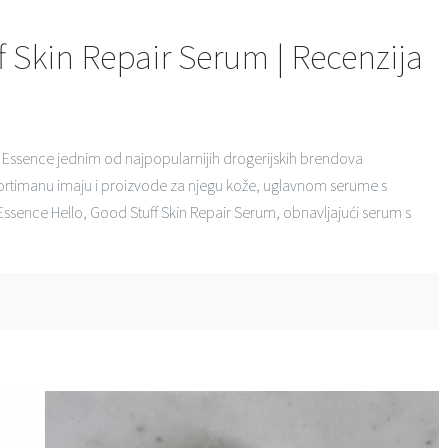
f Skin Repair Serum | Recenzija
e Essence jednim od najpopularnijih drogerijskih brendova
ortimanu imaju i proizvode za njegu kože, uglavnom serume s
 Essence Hello, Good Stuff Skin Repair Serum, obnavljajući serum s