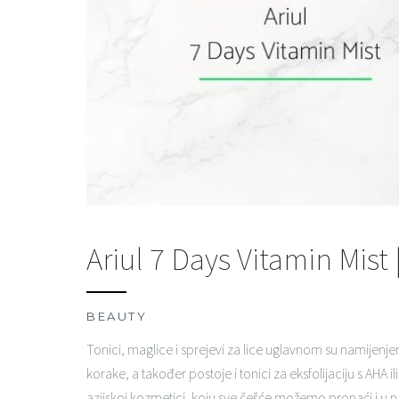
Ariul 7 Days Vitamin Mist 
BEAUTY
Tonici, maglice i sprejevi za lice uglavnom su namijenjen
korake, a također postoje i tonici za eksfolijaciju s AHA i
azijskoj kozmetici, koju sve češće možemo pronaći i u n