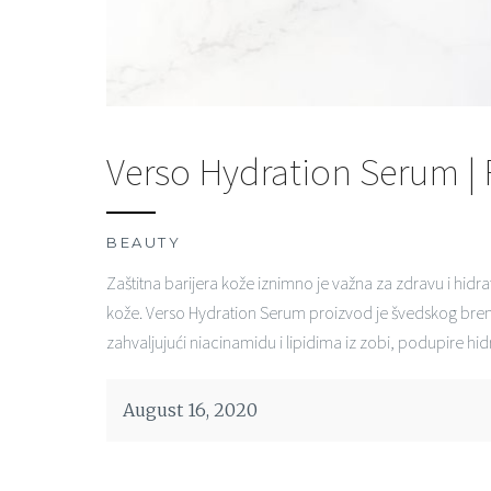
Verso Hydration Serum | 
BEAUTY
Zaštitna barijera kože iznimno je važna za zdravu i hidrati
kože. Verso Hydration Serum proizvod je švedskog brend
zahvaljujući niacinamidu i lipidima iz zobi, podupire hi
August 16, 2020