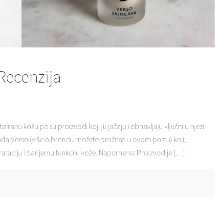
Recenzija
ziranu kožu pa su proizvodi koji ju jačaju i obnavljaju ključni u njezi
a Verso (više o brendu možete pročitati u ovom postu) koji,
drataciju i barijernu funkciju kože. Napomena: Proizvod je […]