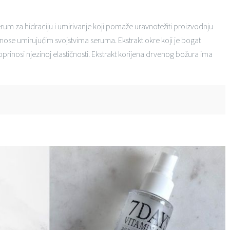
rum za hidraciju i umirivanje koji pomaže uravnotežiti proizvodnju
rinose umirujućim svojstvima seruma. Ekstrakt okre koji je bogat
oprinosi njezinoj elastičnosti. Ekstrakt korijena drvenog božura ima