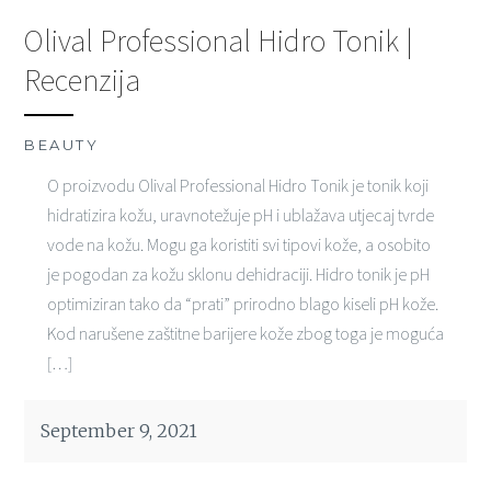
Olival Professional Hidro Tonik |
Recenzija
BEAUTY
O proizvodu Olival Professional Hidro Tonik je tonik koji
hidratizira kožu, uravnotežuje pH i ublažava utjecaj tvrde
vode na kožu. Mogu ga koristiti svi tipovi kože, a osobito
je pogodan za kožu sklonu dehidraciji. Hidro tonik je pH
optimiziran tako da “prati” prirodno blago kiseli pH kože.
Kod narušene zaštitne barijere kože zbog toga je moguća
[…]
September 9, 2021