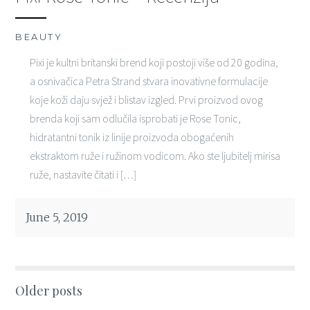
BEAUTY
Pixi je kultni britanski brend koji postoji više od 20 godina,
a osnivačica Petra Strand stvara inovativne formulacije
koje koži daju svjež i blistav izgled. Prvi proizvod ovog
brenda koji sam odlučila isprobati je Rose Tonic,
hidratantni tonik iz linije proizvoda obogaćenih
ekstraktom ruže i ružinom vodicom. Ako ste ljubitelj mirisa
ruže, nastavite čitati i […]
June 5, 2019
Posts
Older posts