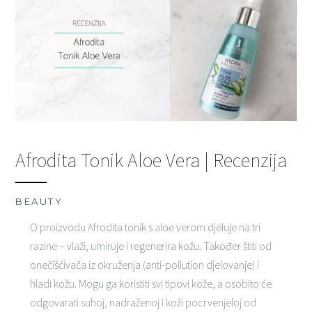
Afrodita Tonik Aloe Vera | Recenzija
BEAUTY
O proizvodu Afrodita tonik s aloe verom djeluje na tri
razine – vlaži, umiruje i regenerira kožu. Također štiti od
onečišćivača iz okruženja (anti-pollution djelovanje) i
hladi kožu. Mogu ga koristiti svi tipovi kože, a osobito će
odgovarati suhoj, nadraženoj i koži pocrvenjeloj od