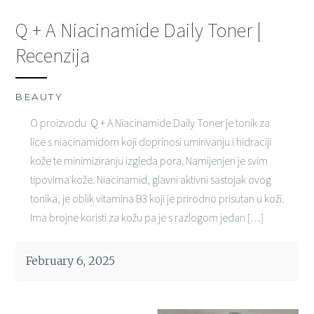
Q + A Niacinamide Daily Toner |
Recenzija
BEAUTY
O proizvodu Q + A Niacinamide Daily Toner je tonik za
lice s niacinamidom koji doprinosi umirivanju i hidraciji
kože te minimiziranju izgleda pora. Namijenjen je svim
tipovima kože. Niacinamid, glavni aktivni sastojak ovog
tonika, je oblik vitamina B3 koji je prirodno prisutan u koži.
Ima brojne koristi za kožu pa je s razlogom jedan […]
February 6, 2025