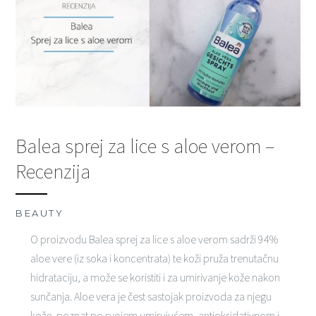
Balea sprej za lice s aloe verom –
Recenzija
BEAUTY
O proizvodu Balea sprej za lice s aloe verom sadrži 94%
aloe vere (iz soka i koncentrata) te koži pruža trenutačnu
hidrataciju, a može se koristiti i za umirivanje kože nakon
sunčanja. Aloe vera je čest sastojak proizvoda za njegu
kože, poznat po svojem umirujućem, antioksidativnom i