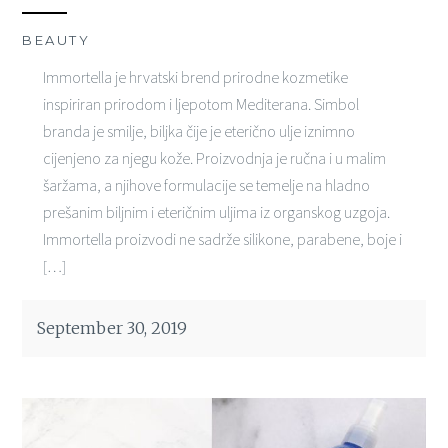
BEAUTY
Immortella je hrvatski brend prirodne kozmetike
inspiriran prirodom i ljepotom Mediterana. Simbol
branda je smilje, biljka čije je eterično ulje iznimno
cijenjeno za njegu kože. Proizvodnja je ručna i u malim
šaržama, a njihove formulacije se temelje na hladno
prešanim biljnim i eteričnim uljima iz organskog uzgoja.
Immortella proizvodi ne sadrže silikone, parabene, boje i
[…]
September 30, 2019