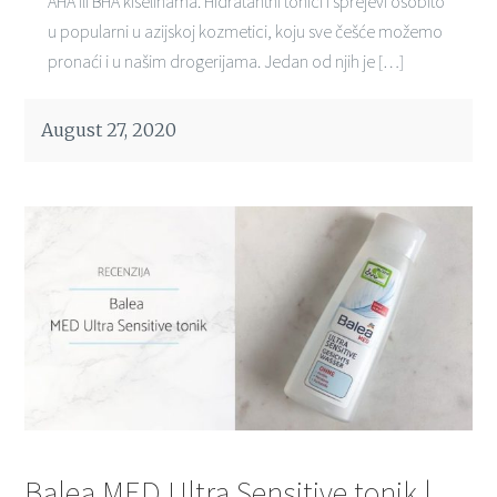
AHA ili BHA kiselinama. Hidratantni tonici i sprejevi osobito
u popularni u azijskoj kozmetici, koju sve češće možemo
pronaći i u našim drogerijama. Jedan od njih je […]
August 27, 2020
Balea MED Ultra Sensitive tonik |